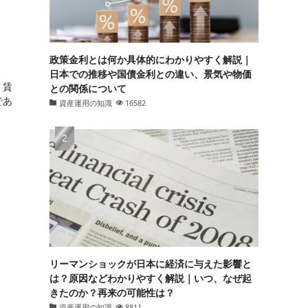
政策金利とは何か具体的にわかりやすく解説｜
日本での推移や国債金利との違い、景気や物価
、賃
との関係について
であ
資産運用の知識
16582
リーマンショックが日本に経済に与えた影響と
は？原因などわかりやすく解説｜いつ、なぜ起
きたのか？再来の可能性は？
資産運用の知識
8811