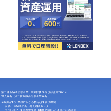
第二種金融商品取引業 : 関東財務局長 (金商) 第2460号
加入協会 : 第二種金融商品取引業協会
金融商品取引業務にかかる指定紛争解決機関 :
証券・金融商品あっせん相談センター
〒103-0025 東京都中央区日本橋茅場町2-1-1 第二証券会館