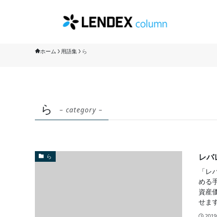
ホーム
用語集
ら
ら
– category –
レバ
ら
「レ
める
資産
せます
201