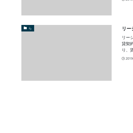
リー
ら
リー
貸契
り、
201