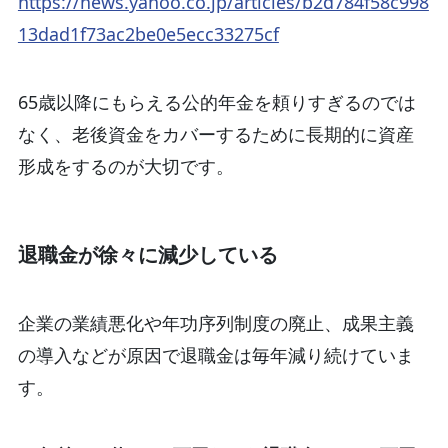
https://news.yahoo.co.jp/articles/b2d784f58c998
13dad1f73ac2be0e5ecc33275cf
65歳以降にもらえる公的年金を頼りすぎるのでは
なく、老後資金をカバーするために​​長期的に資産
形成をするのが大切です。
​​退職金が徐々に減少している
企業の業績悪化や年功序列制度の廃止、成果主義
の導入などが原因で退職金は毎年減り続けていま
す。