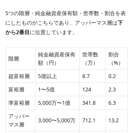
5つの階層・純金融資産保有額・世帯数・割合を表
にしたものがこちらであり、アッパーマス層は
下
から2番目
に位置しています。
純金融資産保有
世帯数
割合
階層
額（円）
（万）
（%）
超富裕層
5億以上
8.7
0.2
富裕層
1〜5億
124
2.3
準富裕層
5,000万〜1億
341.8
6.3
アッパー
3,000〜5,000万
712.1
13.2
マス層