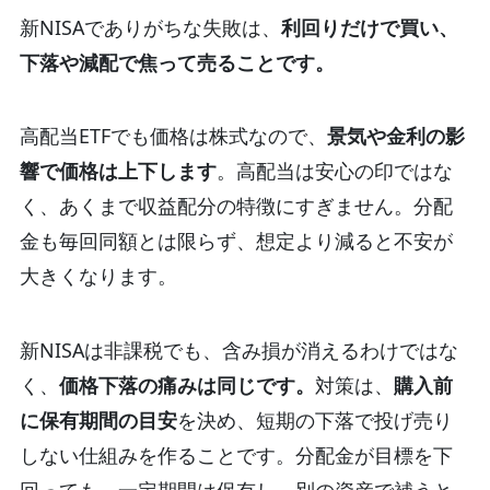
新NISAでありがちな失敗は、
利回りだけで買い、
下落や減配で焦って売ることです。
高配当ETFでも価格は株式なので、
景気や金利の影
響で価格は上下します
。
高配当は安心の印ではな
く、あくまで収益配分の特徴にすぎません。
分配
金も毎回同額とは限らず、想定より減ると不安が
大きくなります。
新NISAは非課税でも、含み損が消えるわけではな
く、
価格下落の痛みは同じです。
対策は、
購入前
に保有期間の目安
を決め、短期の下落で投げ売り
しない仕組みを作ることです。
分配金が目標を下