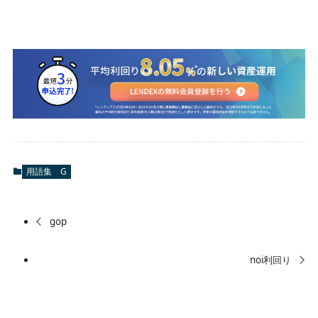
用語集
G
gop
noi利回り