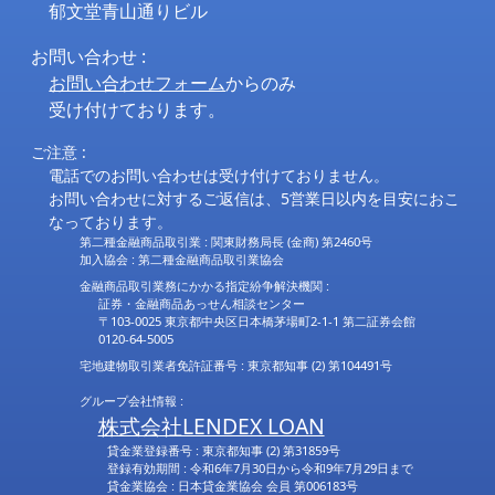
郁文堂青山通りビル
お問い合わせ :
お問い合わせフォーム
からのみ
受け付けております。
ご注意 :
電話でのお問い合わせは受け付けておりません。
お問い合わせに対するご返信は、5営業日以内を目安におこ
なっております。
第二種金融商品取引業 : 関東財務局長 (金商) 第2460号
加入協会 : 第二種金融商品取引業協会
金融商品取引業務にかかる指定紛争解決機関 :
証券・金融商品あっせん相談センター
〒103-0025 東京都中央区日本橋茅場町2-1-1 第二証券会館
0120-64-5005
宅地建物取引業者免許証番号 : 東京都知事 (2) 第104491号
グループ会社情報 :
株式会社LENDEX LOAN
貸金業登録番号 : 東京都知事 (2) 第31859号
登録有効期間 : 令和6年7月30日から令和9年7月29日まで
貸金業協会 : 日本貸金業協会 会員 第006183号