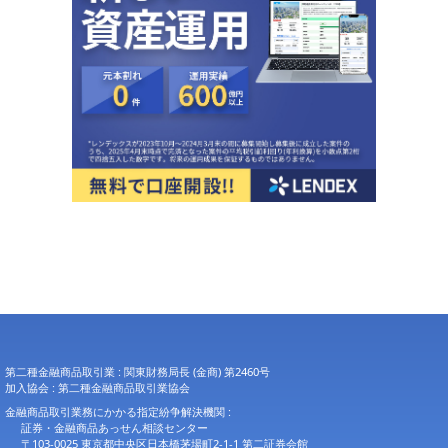
第二種金融商品取引業 : 関東財務局長 (金商) 第2460号
加入協会 : 第二種金融商品取引業協会
金融商品取引業務にかかる指定紛争解決機関 :
証券・金融商品あっせん相談センター
〒103-0025 東京都中央区日本橋茅場町2-1-1 第二証券会館