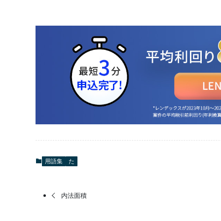
用語集
た
内法面積