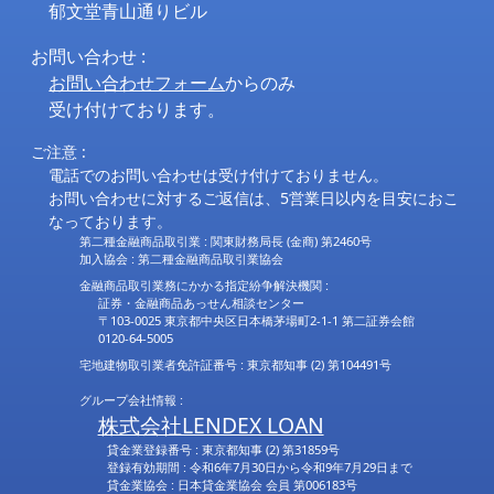
郁文堂青山通りビル
お問い合わせ :
お問い合わせフォーム
からのみ
受け付けております。
ご注意 :
電話でのお問い合わせは受け付けておりません。
お問い合わせに対するご返信は、5営業日以内を目安におこ
なっております。
第二種金融商品取引業 : 関東財務局長 (金商) 第2460号
加入協会 : 第二種金融商品取引業協会
金融商品取引業務にかかる指定紛争解決機関 :
証券・金融商品あっせん相談センター
〒103-0025 東京都中央区日本橋茅場町2-1-1 第二証券会館
0120-64-5005
宅地建物取引業者免許証番号 : 東京都知事 (2) 第104491号
グループ会社情報 :
株式会社LENDEX LOAN
貸金業登録番号 : 東京都知事 (2) 第31859号
登録有効期間 : 令和6年7月30日から令和9年7月29日まで
貸金業協会 : 日本貸金業協会 会員 第006183号