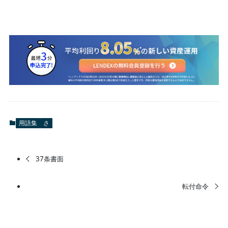
用語集
さ
37条書面
転付命令