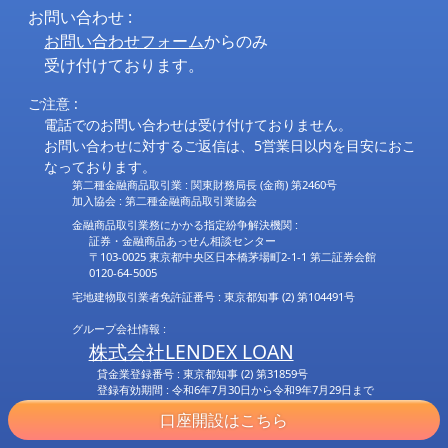
お問い合わせ :
お問い合わせフォーム
からのみ
受け付けております。
ご注意 :
電話でのお問い合わせは受け付けておりません。
お問い合わせに対するご返信は、5営業日以内を目安におこ
なっております。
第二種金融商品取引業 : 関東財務局長 (金商) 第2460号
加入協会 : 第二種金融商品取引業協会
金融商品取引業務にかかる指定紛争解決機関 :
証券・金融商品あっせん相談センター
〒103-0025 東京都中央区日本橋茅場町2-1-1 第二証券会館
0120-64-5005
宅地建物取引業者免許証番号 : 東京都知事 (2) 第104491号
グループ会社情報 :
株式会社LENDEX LOAN
貸金業登録番号 : 東京都知事 (2) 第31859号
登録有効期間 : 令和6年7月30日から令和9年7月29日まで
貸金業協会 : 日本貸金業協会 会員 第006183号
口座開設はこちら