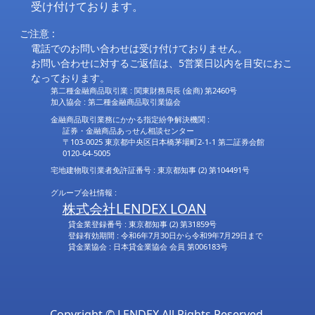
受け付けております。
ご注意 :
電話でのお問い合わせは受け付けておりません。
お問い合わせに対するご返信は、5営業日以内を目安におこ
なっております。
第二種金融商品取引業 : 関東財務局長 (金商) 第2460号
加入協会 : 第二種金融商品取引業協会
金融商品取引業務にかかる指定紛争解決機関 :
証券・金融商品あっせん相談センター
〒103-0025 東京都中央区日本橋茅場町2-1-1 第二証券会館
0120-64-5005
宅地建物取引業者免許証番号 : 東京都知事 (2) 第104491号
グループ会社情報 :
株式会社LENDEX LOAN
貸金業登録番号 : 東京都知事 (2) 第31859号
登録有効期間 : 令和6年7月30日から令和9年7月29日まで
貸金業協会 : 日本貸金業協会 会員 第006183号
Copyright © LENDEX All Rights Reserved.