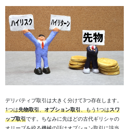
デリバティブ取引は大きく分けて3つ存在します。
1つは
先物取引
、
オプション取引
、もう1つは
スワ
ップ取引
です。ちなみに先ほどの古代ギリシャの
オリーブを絞る機械の話はオプション取引に該当