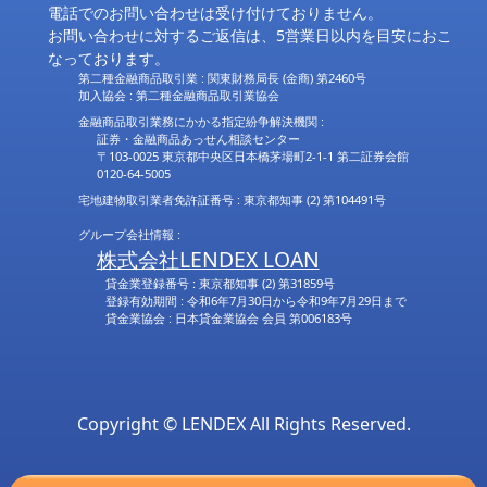
電話でのお問い合わせは受け付けておりません。
お問い合わせに対するご返信は、5営業日以内を目安におこ
なっております。
第二種金融商品取引業 : 関東財務局長 (金商) 第2460号
加入協会 : 第二種金融商品取引業協会
金融商品取引業務にかかる指定紛争解決機関 :
証券・金融商品あっせん相談センター
〒103-0025 東京都中央区日本橋茅場町2-1-1 第二証券会館
0120-64-5005
宅地建物取引業者免許証番号 : 東京都知事 (2) 第104491号
グループ会社情報 :
株式会社LENDEX LOAN
貸金業登録番号 : 東京都知事 (2) 第31859号
登録有効期間 : 令和6年7月30日から令和9年7月29日まで
貸金業協会 : 日本貸金業協会 会員 第006183号
Copyright © LENDEX All Rights Reserved.