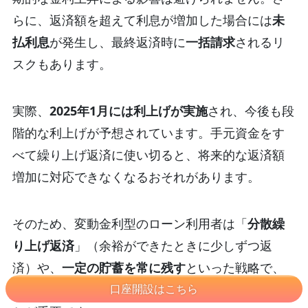
らに、返済額を超えて利息が増加した場合には
未
払利息
が発生し、最終返済時に
一括請求
されるリ
スクもあります。
実際、
2025年1月には利上げが実施
され、今後も段
階的な利上げが予想されています。手元資金をす
べて繰り上げ返済に使い切ると、将来的な返済額
増加に対応できなくなるおそれがあります。
そのため、変動金利型のローン利用者は「
分散繰
り上げ返済
」（余裕ができたときに少しずつ返
済）や、
一定の貯蓄を常に残す
といった戦略で、
金利変動に柔軟に対応できる体制を整えておくこ
口座開設はこちら