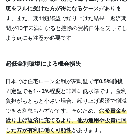
恵をフルに受けた方が得になるケース
がありま
す。また、期間短縮型で繰り上げた結果、返済期
間が10年未満になると控除の資格自体を失ってし
まう点にも注意が必要です。
超低金利環境による機会損失
日本では住宅ローン金利が変動型で
年0.5%前後
、
固定型でも
1～2%程度
と非常に低水準です。金利
負担がもともと小さい場合、繰り上げ返済で削減
できる利息もわずかです。
そのため、
余裕資金を
繰り上げ返済に充てるより、他の運用や投資に回
した方が有利に働く可能性
があります。