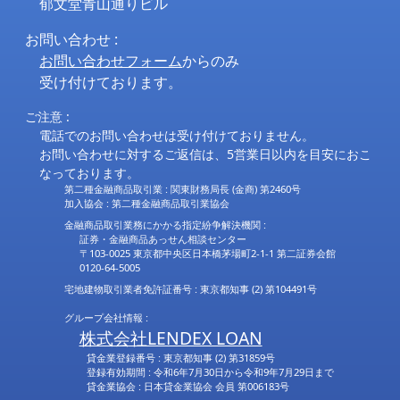
郁文堂青山通りビル
お問い合わせ :
お問い合わせフォーム
からのみ
受け付けております。
ご注意 :
電話でのお問い合わせは受け付けておりません。
お問い合わせに対するご返信は、5営業日以内を目安におこ
なっております。
第二種金融商品取引業 : 関東財務局長 (金商) 第2460号
加入協会 : 第二種金融商品取引業協会
金融商品取引業務にかかる指定紛争解決機関 :
証券・金融商品あっせん相談センター
〒103-0025 東京都中央区日本橋茅場町2-1-1 第二証券会館
0120-64-5005
宅地建物取引業者免許証番号 : 東京都知事 (2) 第104491号
グループ会社情報 :
株式会社LENDEX LOAN
貸金業登録番号 : 東京都知事 (2) 第31859号
登録有効期間 : 令和6年7月30日から令和9年7月29日まで
貸金業協会 : 日本貸金業協会 会員 第006183号