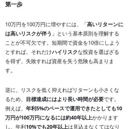
第一歩
10万円を100万円に増やすには、「
高いリターンに
は高いリスクが伴う
」という基本原則を理解する
ことが不可欠です。短期間で資金を10倍にしよう
とすれば、それだけ
ハイリスク
な投資を選ばざる
を得ず、失敗すれば資産を失う危険も高まりま
す。
逆に、リスクを低く抑えればリターンも小さくな
るため、
目標達成にはより長い時間が必要
です。
例えば、
年利
5%のペースで運用できたとしても10
万円が100万円になるには約40年以上
かかります
し、年利
10%でも20年以上
は見込まなくてはなり