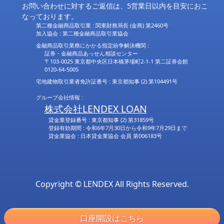
お問い合わせに対するご返信は、5営業日以内を目安におこ
なっております。
第二種金融商品取引業 : 関東財務局長 (金商) 第2460号
加入協会 : 第二種金融商品取引業協会
金融商品取引業務にかかる指定紛争解決機関 :
証券・金融商品あっせん相談センター
〒103-0025 東京都中央区日本橋茅場町2-1-1 第二証券会館
0120-64-5005
宅地建物取引業者免許証番号 : 東京都知事 (2) 第104491号
グループ会社情報 :
株式会社LENDEX LOAN
貸金業登録番号 : 東京都知事 (2) 第31859号
登録有効期間 : 令和6年7月30日から令和9年7月29日まで
貸金業協会 : 日本貸金業協会 会員 第006183号
Copyright © LENDEX All Rights Reserved.
口座開設はこちら