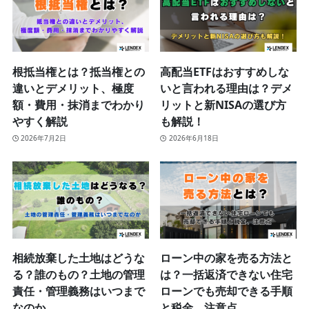
根抵当権とは？抵当権との
高配当ETFはおすすめしな
違いとデメリット、極度
いと言われる理由は？デメ
額・費用・抹消までわかり
リットと新NISAの選び方
やすく解説
も解説！
2026年7月2日
2026年6月18日
相続放棄した土地はどうな
ローン中の家を売る方法と
る？誰のもの？土地の管理
は？一括返済できない住宅
責任・管理義務はいつまで
ローンでも売却できる手順
なのか
と税金、注意点