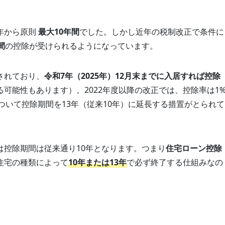
年から原則
最大10年間
でした。しかし近年の税制改正で条件に
間
の控除が受けられるようになっています。
されており、
令和7年（2025年）12月末までに入居すれば控除
可能性もあります）。2022年度以降の改正では、控除率は1
ついて控除期間を13年（従来10年）に延長する措置がとられて
は控除期間は従来通り10年となります。つまり
住宅ローン控除
住宅の種類によって
10年または13年
で必ず終了する仕組みなの